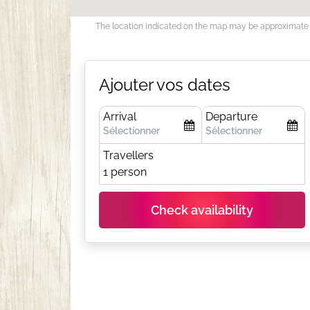
The location indicated on the map may be approximate
Ajouter vos dates
Arrival
Departure
Travellers
1 person
Check availability