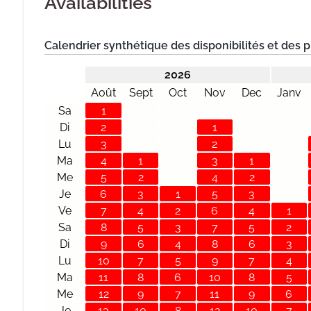
Availabilities
Calendrier synthétique des disponibilités et des p
2026
Août
Sept
Oct
Nov
Dec
Janv
Sa
1
Di
2
1
Lu
3
2
Ma
4
1
3
1
Me
5
2
4
2
Je
6
3
1
5
3
Ve
7
4
2
6
4
1
Sa
8
5
3
7
5
2
Di
9
6
4
8
6
3
Lu
10
7
5
9
7
4
Ma
11
8
6
10
8
5
Me
12
9
7
11
9
6
Je
13
10
8
12
10
7