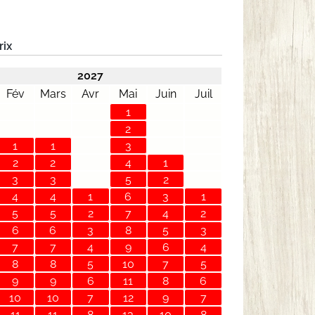
rix
2027
Fév
Mars
Avr
Mai
Juin
Juil
1
2
1
1
3
2
2
4
1
3
3
5
2
4
4
1
6
3
1
5
5
2
7
4
2
6
6
3
8
5
3
7
7
4
9
6
4
8
8
5
10
7
5
9
9
6
11
8
6
10
10
7
12
9
7
11
11
8
13
10
8