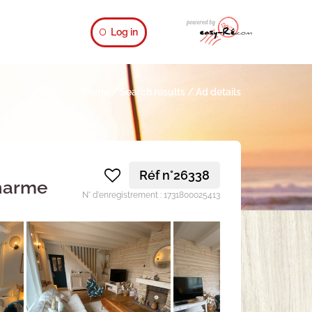
Log in
Home
/
Search results
/
Ad details
Réf n°26338
charme
N° d'enregistrement : 1731800025413