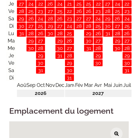
Je
27
24
22
26
24
21
25
25
22
27
24
22
Ve
28
25
23
27
25
22
26
26
23
28
25
23
Sa
29
26
24
28
26
23
27
27
24
29
26
24
Di
30
27
25
29
27
24
28
28
25
30
27
25
Lu
31
28
26
30
28
25
29
26
31
28
26
Ma
29
27
29
26
30
27
29
27
Me
30
28
30
27
31
28
30
28
Je
29
31
28
29
29
Ve
30
29
30
30
Sa
31
30
31
Di
31
Août
Sept
Oct
Nov
Dec
Janv
Fév
Mars
Avr
Mai
Juin
Juil
2026
2027
Emplacement du logement