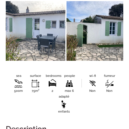
sea
surface
bedrooms
people
wi-fi
fumeur
500m
75m²
2
max 6
Non
Non
adapté
enfants
Description