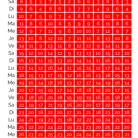
Sa
8
5
3
7
5
2
6
6
3
8
5
3
Di
9
6
4
8
6
3
7
7
4
9
6
4
Lu
10
7
5
9
7
4
8
8
5
10
7
5
Ma
11
8
6
10
8
5
9
9
6
11
8
6
Me
12
9
7
11
9
6
10
10
7
12
9
7
Je
13
10
8
12
10
7
11
11
8
13
10
8
Ve
14
11
9
13
11
8
12
12
9
14
11
9
Sa
15
12
10
14
12
9
13
13
10
15
12
10
Di
16
13
11
15
13
10
14
14
11
16
13
11
Lu
17
14
12
16
14
11
15
15
12
17
14
12
Ma
18
15
13
17
15
12
16
16
13
18
15
13
Me
19
16
14
18
16
13
17
17
14
19
16
14
Je
20
17
15
19
17
14
18
18
15
20
17
15
Ve
21
18
16
20
18
15
19
19
16
21
18
16
Sa
22
19
17
21
19
16
20
20
17
22
19
17
Di
23
20
18
22
20
17
21
21
18
23
20
18
Lu
24
21
19
23
21
18
22
22
19
24
21
19
Ma
25
22
20
24
22
19
23
23
20
25
22
20
Me
26
23
21
25
23
20
24
24
21
26
23
21