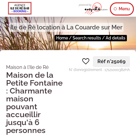
Menu
Ile de Ré location à La Couarde sur Mer
Home
/
Search results
/
Ad details
Réf n°25069
Maison à l'Ile de Ré
N° d'enregistrement : 17121000382HA
Maison de la
Petite Fontaine
: Charmante
maison
pouvant
accueillir
jusqu'à 6
personnes