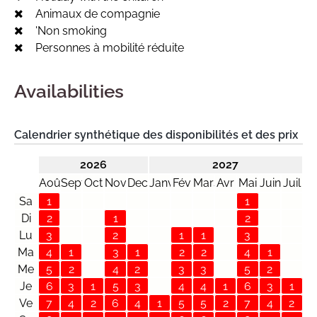
Animaux de compagnie
'Non smoking
Personnes à mobilité réduite
Availabilities
Calendrier synthétique des disponibilités et des prix
2026
2027
Août
Sept
Oct
Nov
Dec
Janv
Fév
Mars
Avr
Mai
Juin
Juil
Sa
1
1
Di
2
1
2
Lu
3
2
1
1
3
Ma
4
1
3
1
2
2
4
1
Me
5
2
4
2
3
3
5
2
Je
6
3
1
5
3
4
4
1
6
3
1
Ve
7
4
2
6
4
1
5
5
2
7
4
2